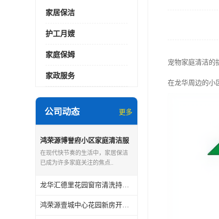
家居保洁
护工月嫂
家庭保姆
宠物家庭清洁的
家政服务
在龙华周边的小
公司动态
更多
鸿荣源博誉府小区家庭清洁服
务怎么样
在现代快节奏的生活中，家居保洁
已成为许多家庭关注的焦点..
龙华汇德里花园窗帘清洗持证上岗
鸿荣源壹城中心花园新房开荒保洁怎么样