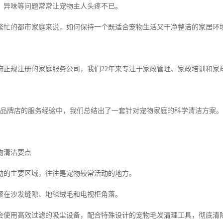
、异味等问题常常让宠物主人头疼不已。
繁忙的都市家庭来说，如何保持一个既适合宠物生活又干净整洁的家居环
府正规注册的家庭服务公司，我们22年来专注于家政管理、家政培训和家
连锁品牌店的服务经验中，我们总结出了一套针对宠物家庭的科学清洁方案。
物清洁要点
动的主要区域，往往是宠物较常活动的地方。
聚在沙发缝隙、地毯绒毛和电视柜角落。
会使用高效过滤的吸尘设备，配合特殊设计的宠物毛发清理工具，彻底清