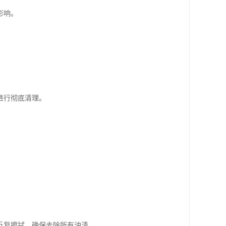
影响。
进行彻底清理。
反复擦拭，确保去除所有油渍。